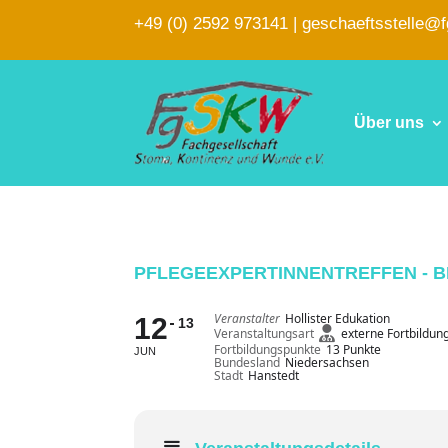
+49 (0) 2592 973141
|
geschaeftsstelle@
Über uns
PFLEGEEXPERTINNENTREFFEN - 
Veranstalter
Hollister Edukation
12
13
Veranstaltungsart
externe Fortbildun
Fortbildungspunkte
13 Punkte
JUN
Bundesland
Niedersachsen
Stadt
Hanstedt