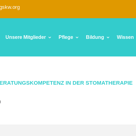
fgskw.org
Unsere Mitglieder
Pflege
Bildung
Wissen
BERATUNGSKOMPETENZ IN DER STOMATHERAPIE
g