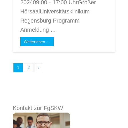
202409:00 - 17:00 UhrGroßer
HörsaalUniversitätsklinikum
Regensburg Programm
Anmeldung ...
Weiterlesen …
1
2
›
Kontakt zur FgSKW