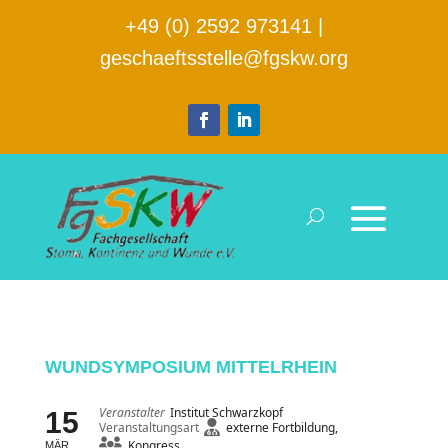
+49 (0) 2592 973141
|
geschaeftsstelle@fgskw.org
WUNDSYMPOSIUM MITTELRHEIN
Veranstalter
Institut Schwarzkopf
15
Veranstaltungsart
externe Fortbildung,
Kongress
MÄR