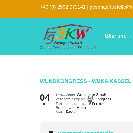
+49 (0) 2592 973141
|
geschaeftsstelle@
Über uns
WUNDKONGRESS - WUKA KASSEL 
Veranstalter
Wundmitte GmbH
04
Veranstaltungsart
Kongress
Fortbildungspunkte
8 Punkte
JUN
Bundesland
Hessen
Stadt
Kassel