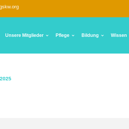
fgskw.org
Unsere Mitglieder
Pflege
Bildung
Wissen
2025