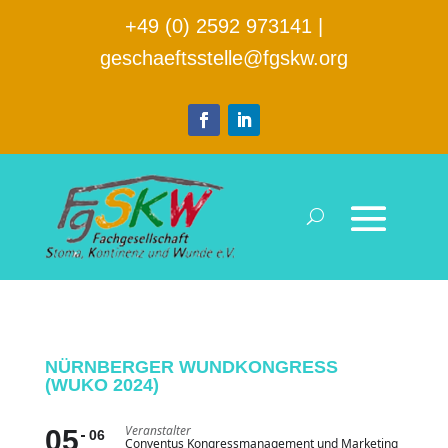
+49 (0) 2592 973141
|
geschaeftsstelle@fgskw.org
NÜRNBERGER WUNDKONGRESS
(WUKO 2024)
Veranstalter
05
06
Conventus Kongressmanagement und Marketing