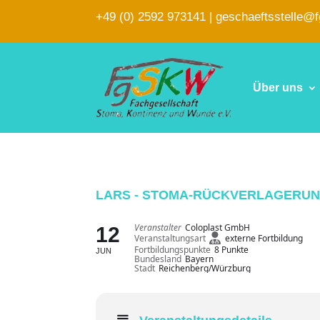
+49 (0) 2592 973141
|
geschaeftsstelle@
Über uns
LARS - STOMA-RÜCKVERLAGERUN
Veranstalter
Coloplast GmbH
12
Veranstaltungsart
externe Fortbildung
Fortbildungspunkte
8 Punkte
JUN
Bundesland
Bayern
Stadt
Reichenberg/Würzburg