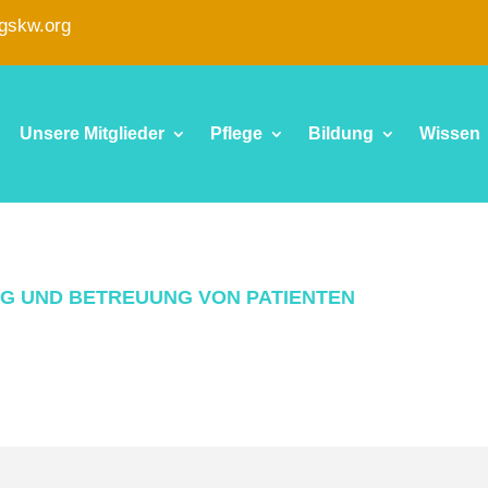
fgskw.org
Unsere Mitglieder
Pflege
Bildung
Wissen
G UND BETREUUNG VON PATIENTEN