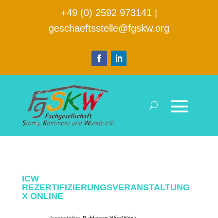
+49 (0) 2592 973141
|
geschaeftsstelle@fgskw.org
ICW
REZERTIFIZIERUNGSVERANSTALTUNG
X ONLINE