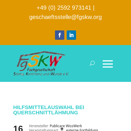
+49 (0) 2592 973141
|
geschaeftsstelle@fgskw.org
HILFSMITTELAUSWAHL BEI
QUERSCHNITTLÄHMUNG
Veranstalter
Publicare WissWerk
16
Veranstaltungsart
externe Fortbildung,