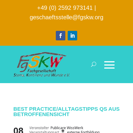
+49 (0) 2592 973141
|
geschaeftsstelle@fgskw.org
BEST PRACTICE/ALLTAGSTIPPS QS AUS
BETROFFENENSICHT
Veranstalter
Publicare WissWerk
08
Veranstaltungsart
externe Fortbildung