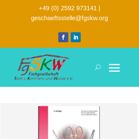
+49 (0) 2592 973141
|
geschaeftsstelle@fgskw.org