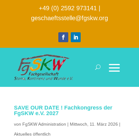
+49 (0) 2592 973141
|
geschaeftsstelle@fgskw.org
SAVE OUR DATE ! Fachkongress der
FgSKW e.V. 2027
von
FgSKW Administration
|
Mittwoch, 11. März 2026
|
Aktuelles öffentlich