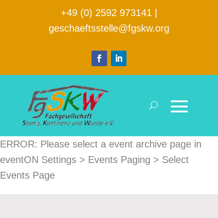
+49 (0) 2592 973141
|
geschaeftsstelle@fgskw.org
ERROR: Please select a event archive page in
eventON Settings > Events Paging > Select
Events Page