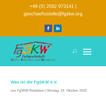
+49 (0) 2592 973141
|
geschaeftsstelle@fgskw.org
Was ist die FgSKW e.V.
von
FgSKW Redaktion
|
Montag, 19. Oktober 2020