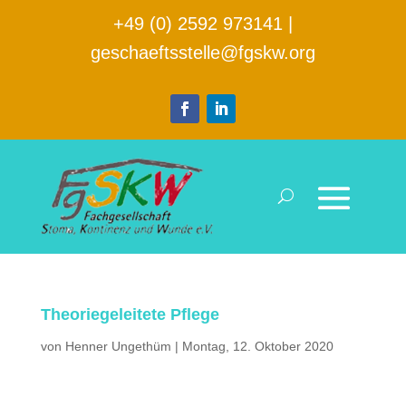
+49 (0) 2592 973141
|
geschaeftsstelle@fgskw.org
Theoriegeleitete Pflege
von
Henner Ungethüm
|
Montag, 12. Oktober 2020