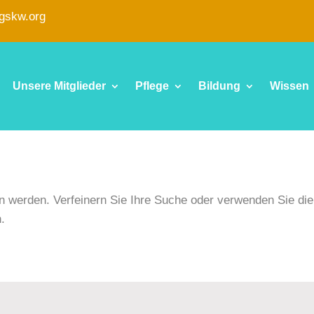
fgskw.org
Unsere Mitglieder
Pflege
Bildung
Wissen
en werden. Verfeinern Sie Ihre Suche oder verwenden Sie die
.