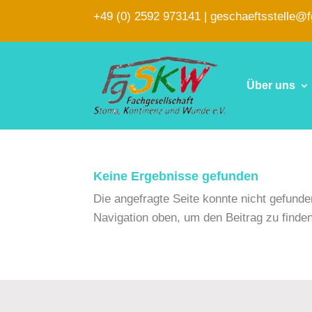
+49 (0) 2592 973141
|
geschaeftsstelle@
Über uns
Keine Ergebnisse gefunden
Die angefragte Seite konnte nicht gefund
Navigation oben, um den Beitrag zu finden