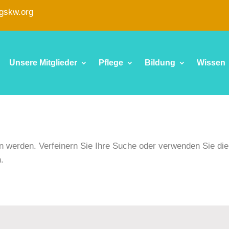
fgskw.org
Unsere Mitglieder
Pflege
Bildung
Wissen
en werden. Verfeinern Sie Ihre Suche oder verwenden Sie die
.