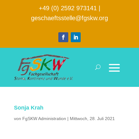
+49 (0) 2592 973141
|
geschaeftsstelle@fgskw.org
Sonja Krah
von
FgSKW Administration
|
Mittwoch, 28. Juli 2021