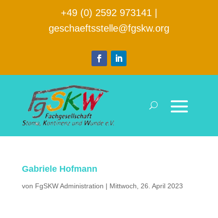
+49 (0) 2592 973141
|
geschaeftsstelle@fgskw.org
Gabriele Hofmann
von
FgSKW Administration
|
Mittwoch, 26. April 2023