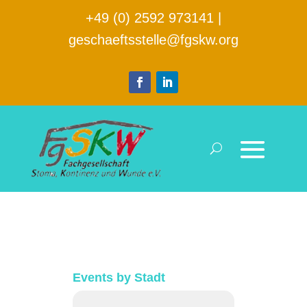
+49 (0) 2592 973141
|
geschaeftsstelle@fgskw.org
Events by Stadt