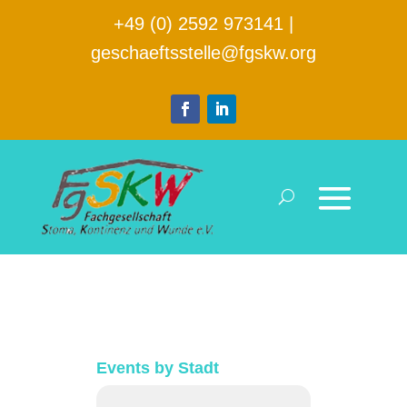
+49 (0) 2592 973141
|
geschaeftsstelle@fgskw.org
Events by Stadt