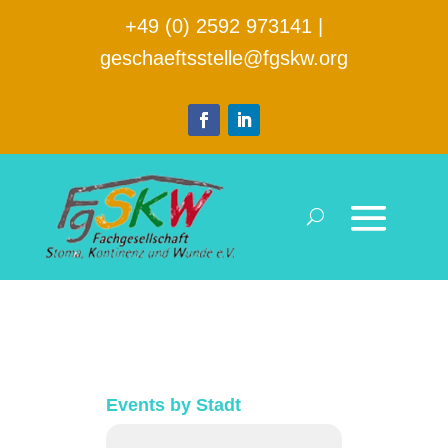
+49 (0) 2592 973141
|
geschaeftsstelle@fgskw.org
Events by Stadt