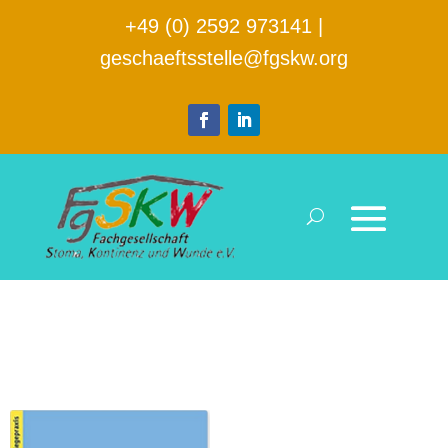
+49 (0) 2592 973141
|
geschaeftsstelle@fgskw.org