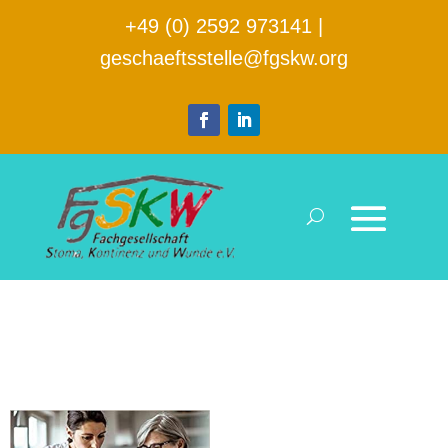
+49 (0) 2592 973141
|
geschaeftsstelle@fgskw.org