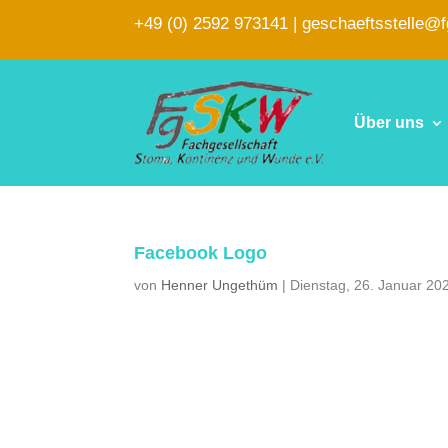
+49 (0) 2592 973141
|
geschaeftsstelle@
Über uns
Facebook Logo
von
Henner Ungethüm
|
Dienstag, 26. Januar 20