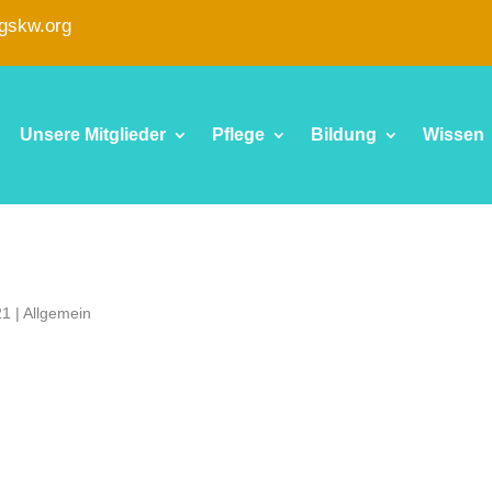
fgskw.org
Unsere Mitglieder
Pflege
Bildung
Wissen
21
| Allgemein