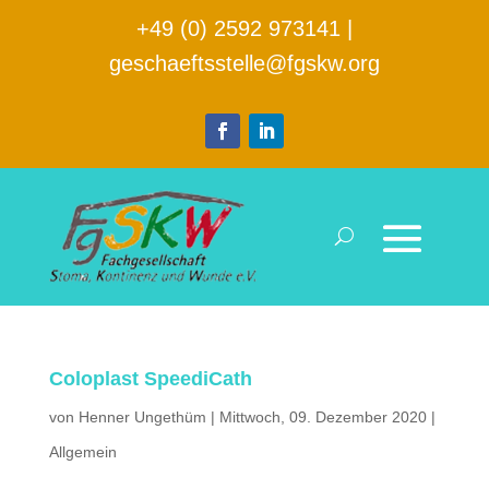
+49 (0) 2592 973141
|
geschaeftsstelle@fgskw.org
Coloplast SpeediCath
von
Henner Ungethüm
|
Mittwoch, 09. Dezember 2020
|
Allgemein